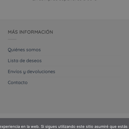
en
la
la
página
página
de
de
producto
producto
MÁS INFORMACIÓN
Quiénes somos
Lista de deseos
Envíos y devoluciones
Contacto
S
experiencia en la web. Si sigues utilizando este sitio asumiré que estás