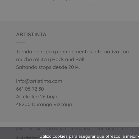
en
la
página
de
producto
ARTISTINTA
Tienda de ropa y complementos alternativa con
mucho rollito y Rock and Roll.
Saltando stops desde 2014.
info@artistinta.com
661 05 72 30
Artekalea 26 bajo
48200 Durango Vizcaya
AVISO LEGAL
POLÍTICA DE PRIVACIDAD
POLÍTICA DE COOKIE
Utilizo cookies para asegurar que ofrezco la mejor 
©
Artistinta
-
Diseño web: Daniel Más