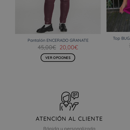
producto
Top BUG
Pantalón ENCERADO GRANATE
El
El
45,00
€
20,00
€
precio
precio
original
actual
VER OPCIONES
era:
es:
Este
45,00€.
20,00€.
producto
tiene
múltiples
variantes.
Las
opciones
se
ATENCIÓN AL CLIENTE
pueden
elegir
Rápida y personalizada