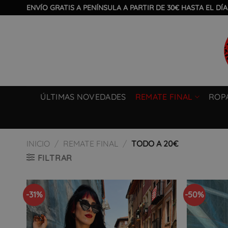
Saltar
ENVÍO GRATIS A PENÍNSULA A PARTIR DE 30€ HASTA EL DÍA
al
contenido
ÚLTIMAS NOVEDADES
REMATE FINAL
ROP
INICIO
/
REMATE FINAL
/
TODO A 20€
FILTRAR
-31%
-50%
Añadir
a la
lista