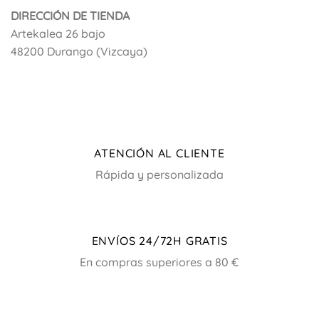
DIRECCIÓN DE TIENDA
-5% DESCUENTO
Artekalea 26 bajo
48200 Durango (Vizcaya)
Suscríbete y recibirás tu cupón
descuento, válido excepto marcas
Aire Retro y Noc.
TU EMAIL
*
ATENCIÓN AL CLIENTE
Rápida y personalizada
Consentimiento
*
Acepto recibir ofertas
*
ENVÍOS 24/72H GRATIS
En compras superiores a 80 €