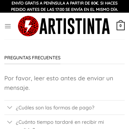
Saltar
ENVÍO GRATIS A PENÍNSULA A PARTIR DE 80€. SI HACES
PEDIDO ANTES DE LAS 17:00 SE ENVÍA EN EL MISMO DÍA.
al
contenido
0
PREGUNTAS FRECUENTES
Por favor, leer esto antes de enviar un
mensaje.
¿Cuáles son las formas de pago?
¿Cuánto tiempo tardaré en recibir mi