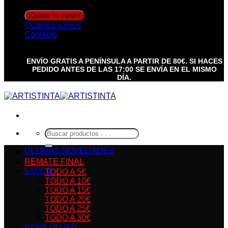
quedar sin cambios.
Quiénes somos
Contacto
ENVÍO GRATIS A PENÍNSULA A PARTIR DE 80€. SI HACES
PEDIDO ANTES DE LAS 17:00 SE ENVÍA EN EL MISMO
DÍA.
Buscar
por:
ÚLTIMAS NOVEDADES
REMATE FINAL
0,00
€
0
TODO A 5€
TODO A 10€
TODO A 15€
TODO A 20€
TODO A 25€
TODO A 30€
ROPA MUJER