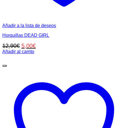
Añadir a la lista de deseos
Horquillas DEAD GIRL
El
El
12,90
€
5,00
€
precio
precio
Añadir al carrito
original
actual
era:
es:
12,90€.
5,00€.