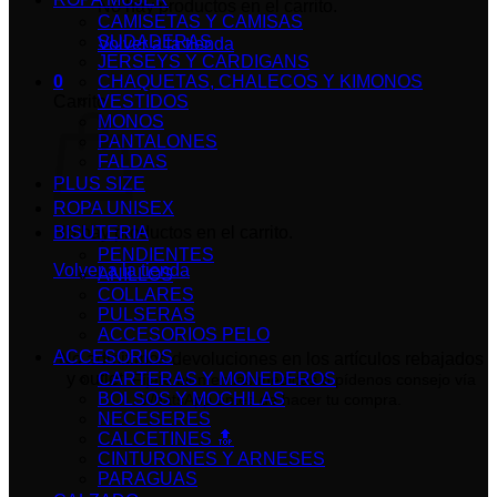
No hay productos en el carrito.
CAMISETAS Y CAMISAS
SUDADERAS
Volver a la tienda
JERSEYS Y CARDIGANS
0
CHAQUETAS, CHALECOS Y KIMONOS
Carrito
VESTIDOS
MONOS
PANTALONES
FALDAS
PLUS SIZE
ROPA UNISEX
No hay productos en el carrito.
BISUTERIA
PENDIENTES
Volver a la tienda
ANILLOS
COLLARES
PULSERAS
ACCESORIOS PELO
ACCESORIOS
No admitimos devoluciones en los artículos rebajados
y outlet.
CARTERAS Y MONEDEROS
Fíjate bien en las medidas o pídenos consejo vía
BOLSOS Y MOCHILAS
WhatsApp antes de hacer tu compra.
NECESERES
CALCETINES 🔝
CINTURONES Y ARNESES
PARAGUAS