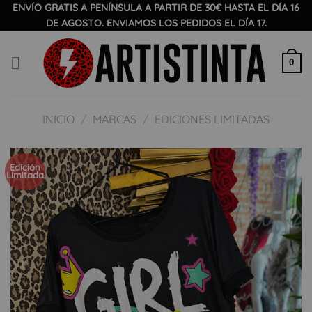
Saltar
ENVÍO GRATIS A PENÍNSULA A PARTIR DE 30€ HASTA EL DÍA 16
DE AGOSTO. ENVIAMOS LOS PEDIDOS EL DÍA 17.
al
contenido
0
INICIO
/
MARCAS
/
EDICIONES LIMITADAS
Edición
Limitada
Añadir
a la
lista
de
deseos