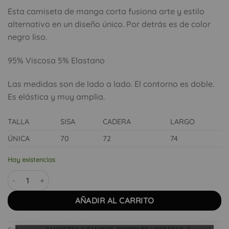
Esta camiseta de manga corta fusiona arte y estilo
alternativo en un diseño único. Por detrás es de color
negro liso.
95% Viscosa 5% Elastano
Las medidas son de lado a lado. El contorno es doble.
Es elástica y muy amplia.
TALLA
SISA
CADERA
LARGO
ÚNICA
70
72
74
Hay existencias
Camiseta manga corta GRL PWR cantidad
AÑADIR AL CARRITO