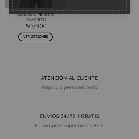
Sudadera MI SITIO
FAVORITO
50,00
€
VER OPCIONES
Este
producto
tiene
múltiples
variantes.
Las
ATENCIÓN AL CLIENTE
opciones
Rápida y personalizada
se
pueden
elegir
en
ENVÍOS 24/72H GRATIS
la
página
En compras superiores a 80 €
de
producto