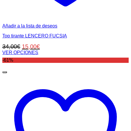
Añadir a la lista de deseos
Top tirante LENCERO FUCSIA
El
El
34,00
€
15,00
€
precio
precio
VER OPCIONES
Este
original
actual
-61%
producto
era:
es:
tiene
34,00€.
15,00€.
múltiples
variantes.
Las
opciones
se
pueden
elegir
en
la
página
de