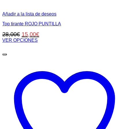
Añadir a la lista de deseos
Top tirante ROJO PUNTILLA
El
El
28,00
€
15,00
€
precio
precio
VER OPCIONES
Este
original
actual
producto
era:
es:
tiene
28,00€.
15,00€.
múltiples
variantes.
Las
opciones
se
pueden
elegir
en
la
página
de
producto