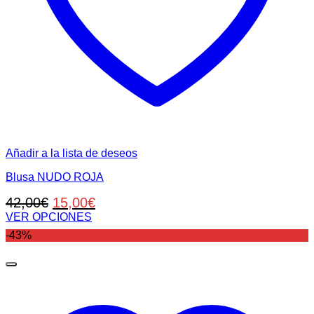
Añadir a la lista de deseos
Blusa NUDO ROJA
El
El
42,00
€
15,00
€
precio
precio
VER OPCIONES
Este
original
actual
-43%
producto
era:
es:
tiene
42,00€.
15,00€.
múltiples
variantes.
Las
opciones