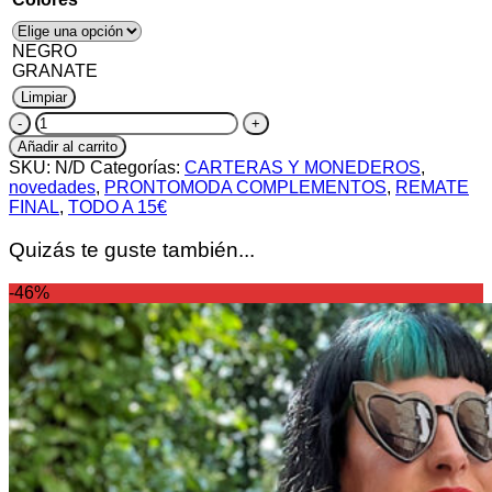
NEGRO
GRANATE
Limpiar
Cartera
NOX
Añadir al carrito
cantidad
SKU:
N/D
Categorías:
CARTERAS Y MONEDEROS
,
novedades
,
PRONTOMODA COMPLEMENTOS
,
REMATE
FINAL
,
TODO A 15€
Quizás te guste también...
-46%