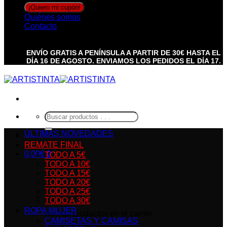
Quiénes somos
Contacto
ENVÍO GRATIS A PENÍNSULA A PARTIR DE 30€ HASTA EL
DÍA 16 DE AGOSTO. ENVIAMOS LOS PEDIDOS EL DÍA 17.
Buscar
por:
ÚLTIMAS NOVEDADES
REMATE FINAL
0,00
€
0
TODO A 5€
TODO A 10€
TODO A 15€
TODO A 20€
TODO A 25€
TODO A 30€
ROPA MUJER
No hay productos en el carrito.
CAMISETAS Y CAMISAS