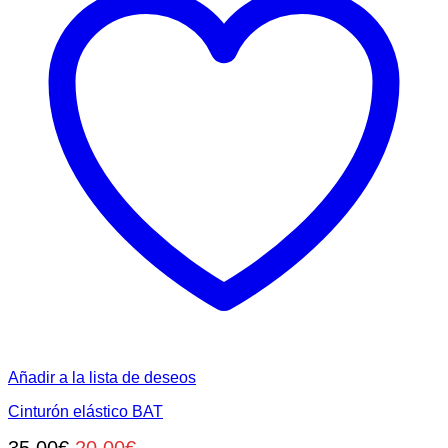
se
pueden
elegir
en
la
página
de
producto
Añadir a la lista de deseos
Cinturón elástico BAT
El
El
35,00
€
20,00
€