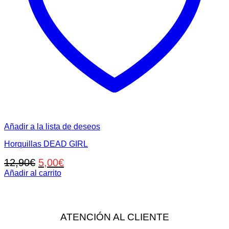
producto
Añadir a la lista de deseos
Horquillas DEAD GIRL
El
El
12,90
€
5,00
€
precio
precio
Añadir al carrito
original
actual
era:
es:
12,90€.
5,00€.
ATENCIÓN AL CLIENTE