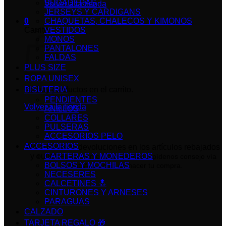
SUDADERAS
Volver a la tienda
JERSEYS Y CARDIGANS
0
CHAQUETAS, CHALECOS Y KIMONOS
Carrito
VESTIDOS
MONOS
PANTALONES
FALDAS
PLUS SIZE
ROPA UNISEX
No hay productos en el carrito.
BISUTERIA
PENDIENTES
Volver a la tienda
ANILLOS
COLLARES
PULSERAS
ACCESORIOS PELO
ACCESORIOS
No admitimos devoluciones en los artículos rebajados
y outlet.
CARTERAS Y MONEDEROS
Fíjate bien en las medidas o pídenos consejo vía
BOLSOS Y MOCHILAS
WhatsApp antes de hacer tu compra.
NECESERES
CALCETINES 🔝
CINTURONES Y ARNESES
PARAGUAS
CALZADO
TARJETA REGALO 🎁