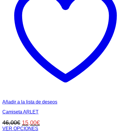
Añadir a la lista de deseos
Camiseta ARLET
El
El
46,00
€
15,00
€
precio
precio
VER OPCIONES