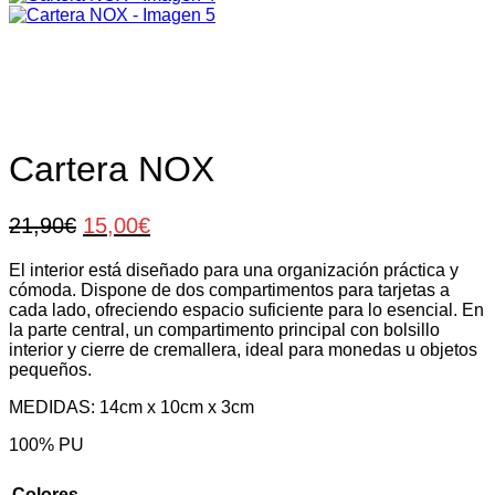
Cartera NOX
El
El
21,90
€
15,00
€
precio
precio
El interior está diseñado para una organización práctica y
original
actual
cómoda. Dispone de dos compartimentos para tarjetas a
era:
es:
cada lado, ofreciendo espacio suficiente para lo esencial. En
21,90€.
15,00€.
la parte central, un compartimento principal con bolsillo
interior y cierre de cremallera, ideal para monedas u objetos
pequeños.
MEDIDAS: 14cm x 10cm x 3cm
100% PU
Colores