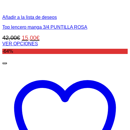
Añadir a la lista de deseos
Top lencero manga 3/4 PUNTILLA ROSA
El
El
42,00
€
15,00
€
precio
precio
VER OPCIONES
Este
original
actual
-64%
producto
era:
es:
tiene
42,00€.
15,00€.
múltiples
variantes.
Las
opciones
se
pueden
elegir
en
la
página
de
producto