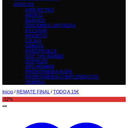
MARCAS
AIRE RETRO
ANVITO
BANNED
EDICIONES LIMITADAS
KILLSTAR
MINUETO
LOLINA
SONATA
KREEPSVILLE
NOC THE BRAND
DOPPLER
SPG WOMAN
PRONTOMODA ROPA
PRONTOMODA COMPLEMENTOS
YEMEKA
Inicio
/
REMATE FINAL
/
TODO A 15€
-32%