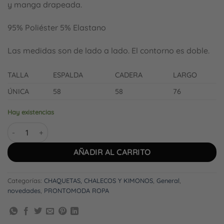
y manga drapeada.
95% Poliéster 5% Elastano
Las medidas son de lado a lado. El contorno es doble.
TALLA
ESPALDA
CADERA
LARGO
ÚNICA
58
58
76
Hay existencias
Chaqueta BLAZER KAKI cantidad
AÑADIR AL CARRITO
Categorías:
CHAQUETAS, CHALECOS Y KIMONOS
,
General
,
novedades
,
PRONTOMODA ROPA