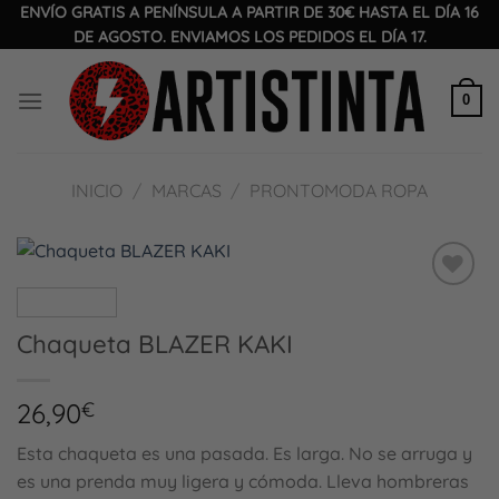
Saltar
ENVÍO GRATIS A PENÍNSULA A PARTIR DE 30€ HASTA EL DÍA 16
DE AGOSTO. ENVIAMOS LOS PEDIDOS EL DÍA 17.
al
contenido
0
INICIO
/
MARCAS
/
PRONTOMODA ROPA
Añadir
a la
Chaqueta BLAZER KAKI
lista
de
deseos
26,90
€
Esta chaqueta es una pasada. Es larga. No se arruga y
es una prenda muy ligera y cómoda. Lleva hombreras