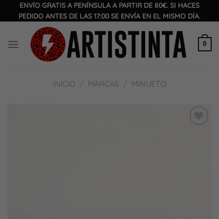
Saltar
ENVÍO GRATIS A PENÍNSULA A PARTIR DE 80€. SI HACES
PEDIDO ANTES DE LAS 17:00 SE ENVÍA EN EL MISMO DÍA.
al
contenido
0
INICIO
/
MARCAS
/
MINUETO
Añadir
a la
lista
de
deseos