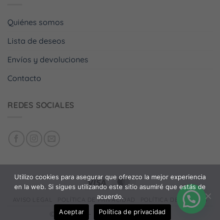
Quiénes somos
Lista de deseos
Envíos y devoluciones
Contacto
REDES SOCIALES
Utilizo cookies para asegurar que ofrezco la mejor experiencia
en la web. Si sigues utilizando este sitio asumiré que estás de
acuerdo.
AVISO LEGAL
POLÍTICA DE PRIVACIDAD
POLÍTICA DE COOKIES
Aceptar
Política de privacidad
©
Artistinta
-
Diseño web: Daniel Más