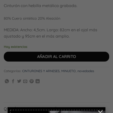
Cinturón con hebilla metálica grabada.
80% Cuero sintético 20% Aleación
MEDIDA: Ancho: 4,5cm. Largo: 82cm en el ojal más
ajustado y 95cm en el más amplio.
Hay existencias
AÑADIR AL CARRITO
Categorías:
CINTURONES Y ARNESES
,
MINUETO
,
novedades
QUIZÁS TE GUSTE TAMBIÉN...