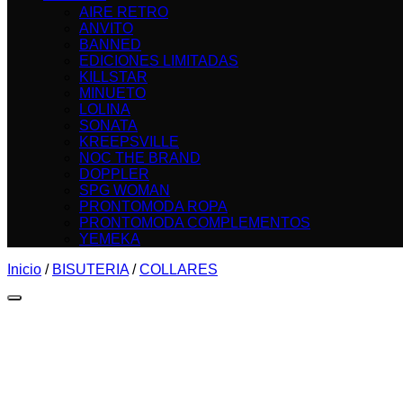
AIRE RETRO
ANVITO
BANNED
EDICIONES LIMITADAS
KILLSTAR
MINUETO
LOLINA
SONATA
KREEPSVILLE
NOC THE BRAND
DOPPLER
SPG WOMAN
PRONTOMODA ROPA
PRONTOMODA COMPLEMENTOS
YEMEKA
Inicio
/
BISUTERIA
/
COLLARES