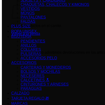
JERSEYS Y CARDIGANS
CHAQUETAS, CHALECOS Y KIMONOS
VESTIDOS
MONOS
PANTALONES
FALDAS
No hay productos en el carrito.
PLUS SIZE
ROPA UNISEX
Volver a la tienda
BISUTERIA
PENDIENTES
ANILLOS
COLLARES
No admitimos devoluciones en los artícu
PULSERAS
ACCESORIOS PELO
ACCESORIOS
CARTERAS Y MONEDEROS
BOLSOS Y MOCHILAS
NECESERES
CALCETINES 🔝
CINTURONES Y ARNESES
PARAGUAS
CALZADO
TARJETA REGALO 🎁
MARCAS