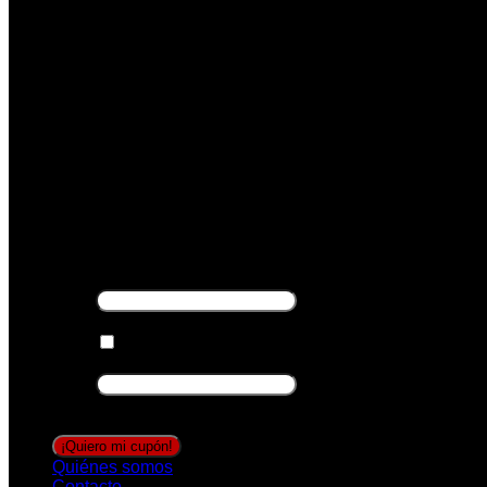
-5% DESCUENTO
Suscríbete y recibirás tu cupón descuento, válido
excepto marcas Aire Retro y Noc.
TU EMAIL
*
Consentimiento
*
Acepto recibir ofertas
*
Email
Este campo es un campo de validación y
debe quedar sin cambios.
Quiénes somos
Contacto