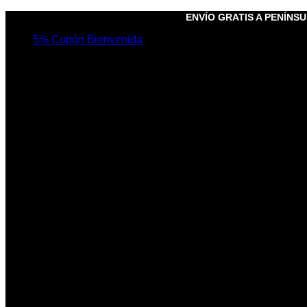
Saltar
ENVÍO GRATIS A PENÍNSUL
al
5% Cupón Bienvenida
contenido