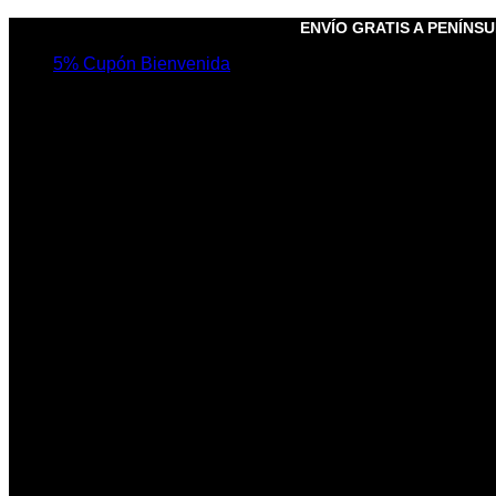
Saltar
ENVÍO GRATIS A PENÍNSUL
al
5% Cupón Bienvenida
contenido