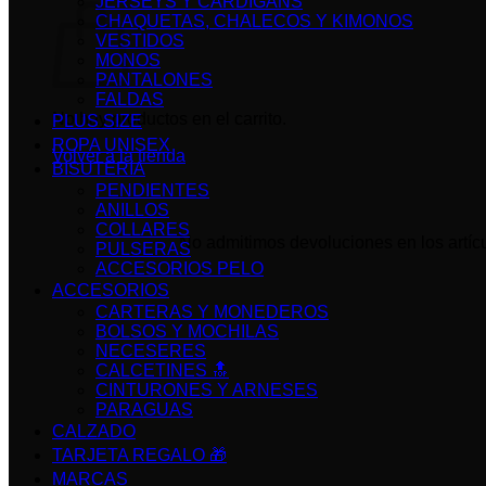
JERSEYS Y CARDIGANS
CHAQUETAS, CHALECOS Y KIMONOS
VESTIDOS
MONOS
PANTALONES
FALDAS
No hay productos en el carrito.
PLUS SIZE
ROPA UNISEX
Volver a la tienda
BISUTERIA
PENDIENTES
ANILLOS
COLLARES
No admitimos devoluciones en los artícu
PULSERAS
ACCESORIOS PELO
ACCESORIOS
CARTERAS Y MONEDEROS
BOLSOS Y MOCHILAS
NECESERES
CALCETINES 🔝
CINTURONES Y ARNESES
PARAGUAS
CALZADO
TARJETA REGALO 🎁
MARCAS