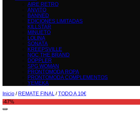
AIRE RETRO
ANVITO
BANNED
EDICIONES LIMITADAS
KILLSTAR
MINUETO
LOLINA
SONATA
KREEPSVILLE
NOC THE BRAND
DOPPLER
SPG WOMAN
PRONTOMODA ROPA
PRONTOMODA COMPLEMENTOS
YEMEKA
Inicio
/
REMATE FINAL
/
TODO A 10€
-47%