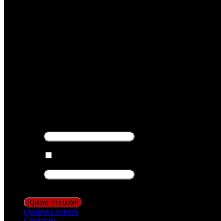
-5% DESCUENTO
Suscríbete y recibirás tu cupón descuento, válido
excepto marcas Aire Retro y Noc.
TU EMAIL
*
Consentimiento
*
Acepto recibir ofertas
*
Email
Este campo es un campo de validación y
debe quedar sin cambios.
Quiénes somos
Contacto