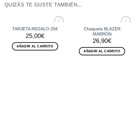
QUIZÁS TE GUSTE TAMBIÉN...
Chaqueta BLAZER
TARJETA REGALO 25€
Añadir
Añadir
MARRÓN
25,00
€
a la
a la
lista de
lista de
26,90
€
deseos
deseos
AÑADIR AL CARRITO
AÑADIR AL CARRITO