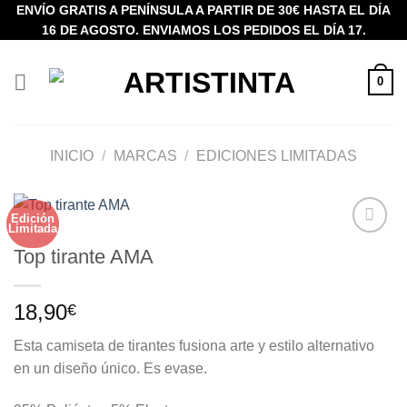
Saltar
ENVÍO GRATIS A PENÍNSULA A PARTIR DE 30€ HASTA EL DÍA
16 DE AGOSTO. ENVIAMOS LOS PEDIDOS EL DÍA 17.
al
contenido
0
INICIO
/
MARCAS
/
EDICIONES LIMITADAS
Edición
Limitada
Añadir
Top tirante AMA
a la
lista de
deseos
18,90
€
Esta camiseta de tirantes fusiona arte y estilo alternativo
en un diseño único. Es evase.