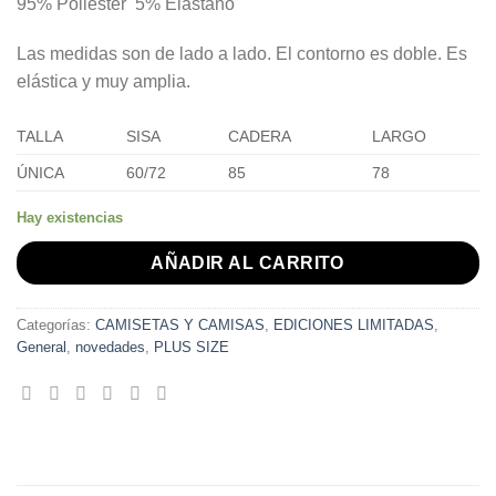
95% Poliéster 5% Elastano
Las medidas son de lado a lado. El contorno es doble. Es
elástica y muy amplia.
TALLA
SISA
CADERA
LARGO
ÚNICA
60/72
85
78
Hay existencias
AÑADIR AL CARRITO
Categorías:
CAMISETAS Y CAMISAS
,
EDICIONES LIMITADAS
,
General
,
novedades
,
PLUS SIZE