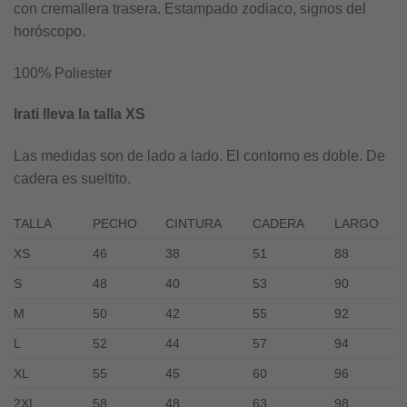
con cremallera trasera. Estampado zodiaco, signos del
59,90€.
30,00€.
horóscopo.
100% Poliester
Irati lleva la talla XS
Las medidas son de lado a lado. El contorno es doble. De
cadera es sueltito.
TALLA
PECHO
CINTURA
CADERA
LARGO
XS
46
38
51
88
S
48
40
53
90
M
50
42
55
92
L
52
44
57
94
XL
55
45
60
96
2XL
58
48
63
98