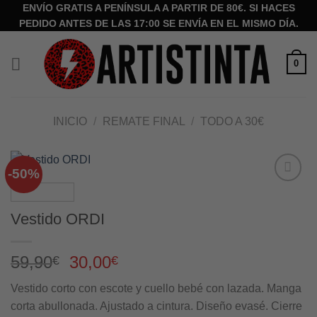
Saltar
ENVÍO GRATIS A PENÍNSULA A PARTIR DE 80€. SI HACES
PEDIDO ANTES DE LAS 17:00 SE ENVÍA EN EL MISMO DÍA.
al
contenido
0
INICIO
/
REMATE FINAL
/
TODO A 30€
-50%
Añadir
a la
Vestido ORDI
lista de
deseos
El
El
59,90
30,00
€
€
precio
precio
Vestido corto con escote y cuello bebé con lazada. Manga
original
actual
corta abullonada. Ajustado a cintura. Diseño evasé. Cierre
era:
es: