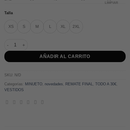
LIMPIAR
Talla
XS
S
M
L
XL
2XL
Vestido ORDI cantidad
AÑADIR AL CARRITO
SKU:
N/D
Categorías:
MINUETO
,
novedades
,
REMATE FINAL
,
TODO A 30€
,
VESTIDOS