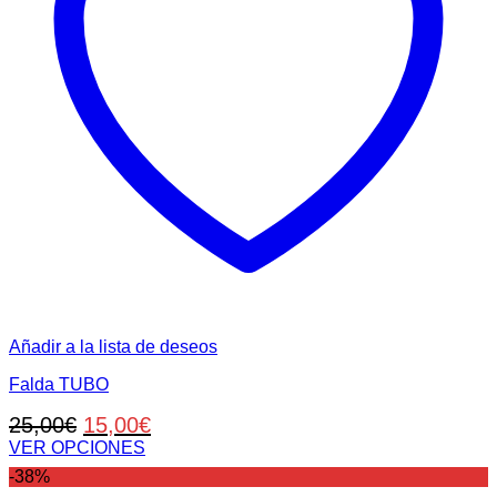
Añadir a la lista de deseos
Falda TUBO
El
El
25,00
€
15,00
€
precio
precio
VER OPCIONES
Este
original
actual
-38%
producto