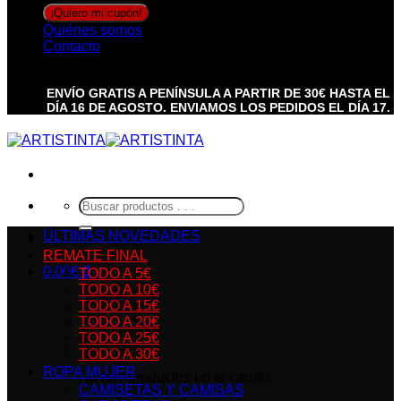
Quiénes somos
Contacto
ENVÍO GRATIS A PENÍNSULA A PARTIR DE 30€ HASTA EL
DÍA 16 DE AGOSTO. ENVIAMOS LOS PEDIDOS EL DÍA 17.
Buscar
por:
ÚLTIMAS NOVEDADES
REMATE FINAL
0,00
€
0
TODO A 5€
TODO A 10€
TODO A 15€
TODO A 20€
TODO A 25€
TODO A 30€
ROPA MUJER
No hay productos en el carrito.
CAMISETAS Y CAMISAS