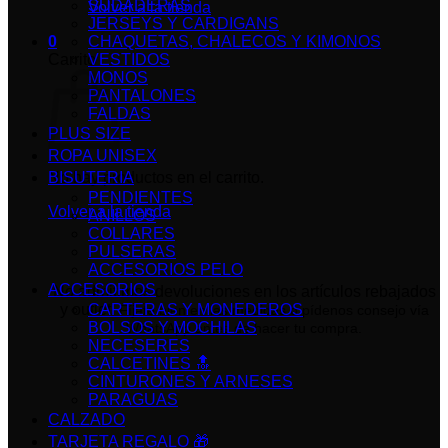
SUDADERAS
Volver a la tienda
JERSEYS Y CARDIGANS
0
CHAQUETAS, CHALECOS Y KIMONOS
Carrito
VESTIDOS
MONOS
PANTALONES
FALDAS
PLUS SIZE
ROPA UNISEX
No hay productos en el carrito.
BISUTERIA
PENDIENTES
Volver a la tienda
ANILLOS
COLLARES
PULSERAS
ACCESORIOS PELO
ACCESORIOS
No admitimos devoluciones en los artículos rebajados
y outlet.
CARTERAS Y MONEDEROS
Fíjate bien en las medidas o pídenos consejo vía
BOLSOS Y MOCHILAS
WhatsApp antes de hacer tu compra.
NECESERES
CALCETINES 🔝
CINTURONES Y ARNESES
PARAGUAS
CALZADO
TARJETA REGALO 🎁