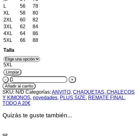
L
56
78
XL
58
80
2XL
60
82
3XL
62
84
4XL
64
86
5XL
66
88
Talla
5XL
Limpiar
Levita
BÁSICA
Añadir al carrito
NEGRA
SKU:
N/D
Categorías:
ANVITO
,
CHAQUETAS, CHALECOS
cantidad
Y KIMONOS
,
novedades
,
PLUS SIZE
,
REMATE FINAL
,
TODO A 20€
Quizás te guste también...