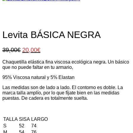
Levita BÁSICA NEGRA
El
El
39,00
€
20,00
€
precio
precio
Chaquetilla elástica fina viscosa ecológica negra. Un básico
original
actual
que no puede faltar en tu armario,
era:
es:
39,00€.
20,00€.
95% Viscosa natural y 5% Elastan
Las medidas son de lado a lado. El contorno es doble. La
marca talla amplío, por lo que fíjate bien en las medidas
puestas. De cadera es totalmente suelta.
TALLA
SISA
LARGO
S
52
74
M
54
76