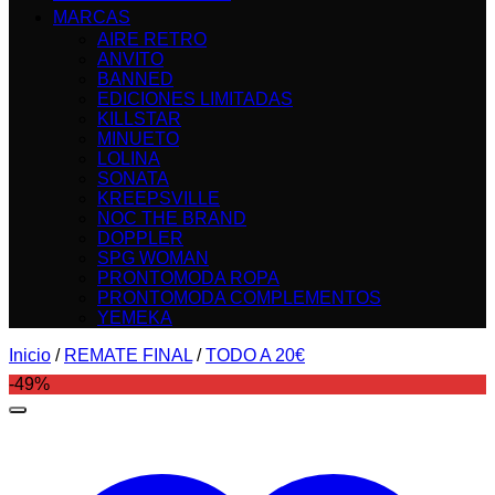
MARCAS
AIRE RETRO
ANVITO
BANNED
EDICIONES LIMITADAS
KILLSTAR
MINUETO
LOLINA
SONATA
KREEPSVILLE
NOC THE BRAND
DOPPLER
SPG WOMAN
PRONTOMODA ROPA
PRONTOMODA COMPLEMENTOS
YEMEKA
Inicio
/
REMATE FINAL
/
TODO A 20€
-49%