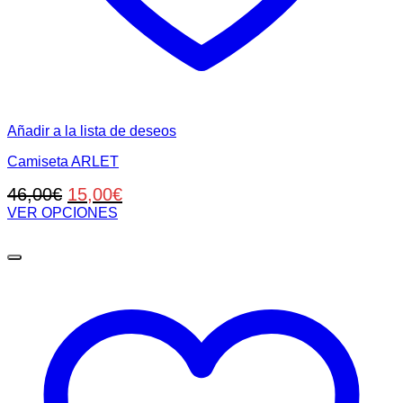
Añadir a la lista de deseos
Camiseta ARLET
El
El
46,00
€
15,00
€
precio
precio
VER OPCIONES
Este
original
actual
producto
era:
es:
tiene
46,00€.
15,00€.
múltiples
variantes.
Las
opciones
se
pueden
elegir
en