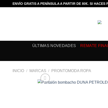
Saltar
ENVÍO GRATIS A PENÍNSULA A PARTIR DE 80€. SI HACES 
al
contenido
ÚLTIMAS NOVEDADES
REMATE FINA
INICIO
/
MARCAS
/
PRONTOMODA ROPA