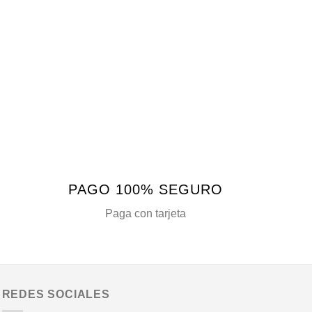
en
la
página
de
producto
PAGO 100% SEGURO
Paga con tarjeta
REDES SOCIALES