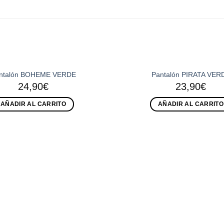
ntalón BOHEME VERDE
Pantalón PIRATA VER
Añadir
24,90
€
23,90
€
a la
lista de
deseos
AÑADIR AL CARRITO
AÑADIR AL CARRITO