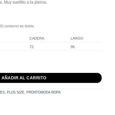
 Muy sueltito a la pierna.
 El contorno es doble.
CADERA
LARGO
72
96
TROLEO cantidad
AÑADIR AL CARRITO
NES
,
PLUS SIZE
,
PRONTOMODA ROPA