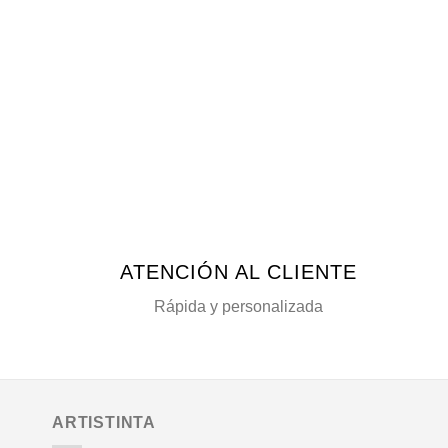
en
la
página
de
producto
ATENCIÓN AL CLIENTE
Rápida y personalizada
ARTISTINTA