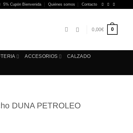
5% Cupón Bienvenida
Quiénes somos
Contacto
0
0,00
€
UTERIA
ACCESORIOS
CALZADO
acho DUNA PETROLEO