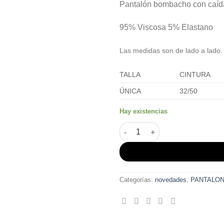
deseos
Pantalón bombacho con caída.
95% Viscosa 5% Elastano
Las medidas son de lado a lado.
TALLA
CINTURA
ÚNICA
32/50
Hay existencias
Pantalón bombacho DUNA PE
Categorías:
novedades
,
PANTALO