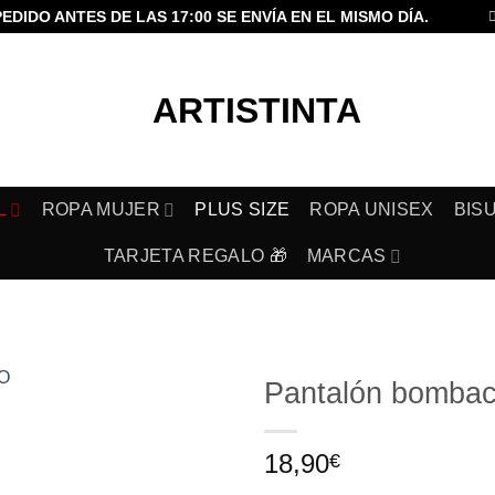
PEDIDO ANTES DE LAS 17:00 SE ENVÍA EN EL MISMO DÍA.
L
ROPA MUJER
PLUS SIZE
ROPA UNISEX
BIS
TARJETA REGALO 🎁
MARCAS
Pantalón bomb
Añadir
18,90
a la
€
lista de