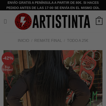
Saltar
ENVÍO GRATIS A PENÍNSULA A PARTIR DE 80€. SI HACES
PEDIDO ANTES DE LAS 17:00 SE ENVÍA EN EL MISMO DÍA.
al
contenido
0
INICIO
/
REMATE FINAL
/
TODO A 25€
-42%
Añadir
Top
a la
Ventas!
lista de
deseos