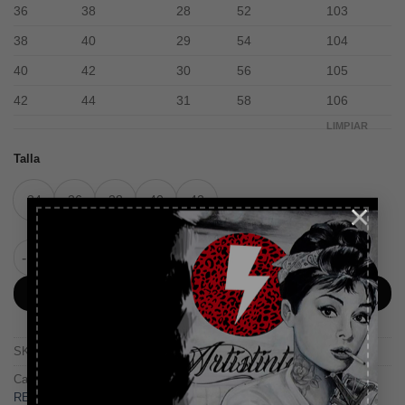
36
38
28
52
103
38
40
29
54
104
40
42
30
56
105
42
44
31
58
106
LIMPIAR
Talla
34
36
38
40
42
×
Pantalón DENIM ESTRELLA cantidad
AÑADIR AL CARRITO
-5% DESCUENTO
Suscríbete y recibirás tu cupón
SKU:
N/D
descuento, válido excepto marcas
Aire Retro y Noc.
Categorías:
novedades
,
PANTALONES
,
PRONTOMODA ROPA
,
REMATE FINAL
,
TODO A 25€