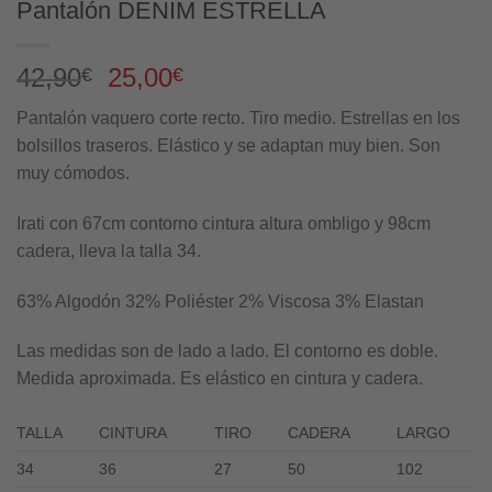
Pantalón DENIM ESTRELLA
El
El
42,90
25,00
€
€
precio
precio
Pantalón vaquero corte recto. Tiro medio. Estrellas en los
original
actual
bolsillos traseros. Elástico y se adaptan muy bien. Son
era:
es:
muy cómodos.
42,90€.
25,00€.
Irati con 67cm contorno cintura altura ombligo y 98cm
cadera, lleva la talla 34.
63% Algodón 32% Poliéster 2% Viscosa 3% Elastan
Las medidas son de lado a lado. El contorno es doble.
Medida aproximada. Es elástico en cintura y cadera.
TALLA
CINTURA
TIRO
CADERA
LARGO
34
36
27
50
102