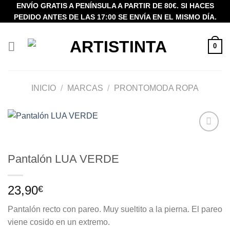
Saltar
ENVÍO GRATIS A PENÍNSULA A PARTIR DE 80€. SI HACES
PEDIDO ANTES DE LAS 17:00 SE ENVÍA EN EL MISMO DÍA.
al
contenido
0
INICIO
/
MARCAS
/
PRONTOMODA ROPA
Añadir
a la
Pantalón LUA VERDE
lista de
deseos
23,90
€
Pantalón recto con pareo. Muy sueltito a la pierna. El pareo
viene cosido en un extremo.